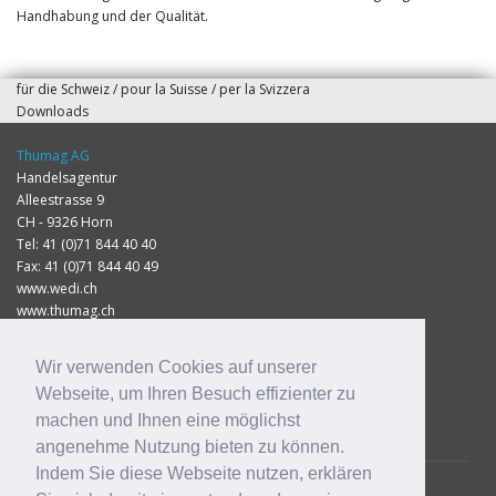
Handhabung und der Qualität.
für die Schweiz / pour la Suisse / per la Svizzera
Downloads
Thumag AG
Handelsagentur
Alleestrasse 9
CH - 9326 Horn
Tel: 41 (0)71 844 40 40
Fax: 41 (0)71 844 40 49
www.wedi.ch
www.thumag.ch
info@thumag.ch
Wir verwenden Cookies auf unserer
Impressum
Webseite, um Ihren Besuch effizienter zu
Datenschutz
machen und Ihnen eine möglichst
Preisliste 2026
angenehme Nutzung bieten zu können.
Indem Sie diese Webseite nutzen, erklären