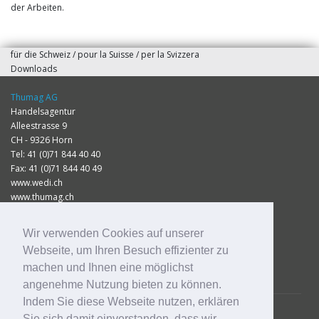
der Arbeiten.
für die Schweiz / pour la Suisse / per la Svizzera
Downloads
Thumag AG
Handelsagentur
Alleestrasse 9
CH - 9326 Horn
Tel: 41 (0)71 844 40 40
Fax: 41 (0)71 844 40 49
www.wedi.ch
www.thumag.ch
info@thumag.ch
Wir verwenden Cookies auf unserer
Impressum
Webseite, um Ihren Besuch effizienter zu
Datenschutz
machen und Ihnen eine möglichst
Preisliste 2026
angenehme Nutzung bieten zu können.
Indem Sie diese Webseite nutzen, erklären
Sie sich damit einverstanden, dass wir