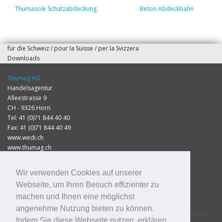
Thumasole Schutzabdeckung
Beton Abdeckbahn
für die Schweiz / pour la Suisse / per la Svizzera
Downloads
Thumag AG
Handelsagentur
Alleestrasse 9
CH - 9326 Horn
Tel: 41 (0)71 844 40 40
Fax: 41 (0)71 844 40 49
www.wedi.ch
www.thumag.ch
info@thumag.ch
Wir verwenden Cookies auf unserer
Impressum
Webseite, um Ihren Besuch effizienter zu
Datenschutz
machen und Ihnen eine möglichst
Preisliste 2026
angenehme Nutzung bieten zu können.
Indem Sie diese Webseite nutzen, erklären