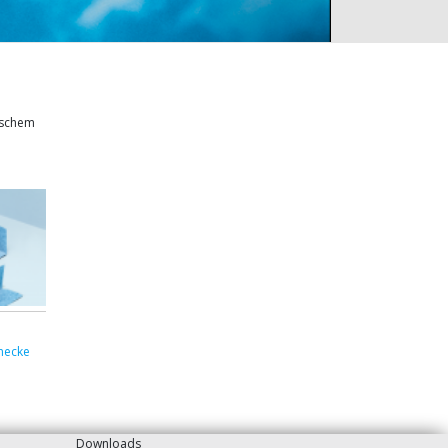
ischem
necke
Downloads