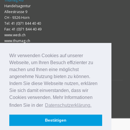
Thumag AG
Handelsagentur
Alleestrasse 9
CH - 9326 Horn
Tel: 41 (0)71 844 40 40
Fax: 41 (0)71 844 40 49
www.wedi.ch
www.thumag.ch
info@thumag.ch
Wir verwenden Cookies auf unserer
Impressum
Webseite, um Ihren Besuch effizienter zu
Datenschutz
machen und Ihnen eine möglichst
Preisliste 2026
angenehme Nutzung bieten zu können.
Indem Sie diese Webseite nutzen, erklären
Sie sich damit einverstanden, dass wir
Cookies verwenden. Mehr Informationen
finden Sie in der
Datenschutzerklärung.
Bestätigen