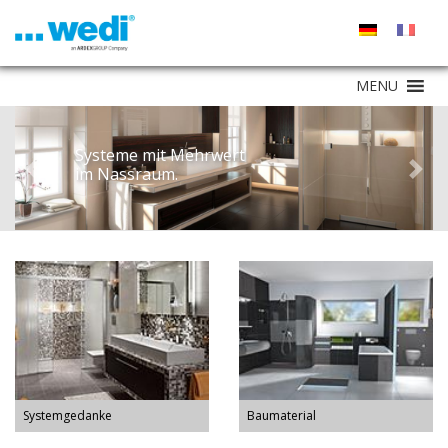
MENU
Systeme mit Mehrwert
im Nassraum.
Previous
Next
Systemgedanke
Baumaterial