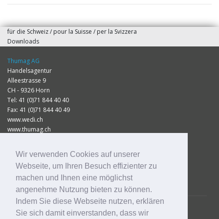
für die Schweiz / pour la Suisse / per la Svizzera
Downloads
Thumag AG
Handelsagentur
Alleestrasse 9
CH - 9326 Horn
Tel: 41 (0)71 844 40 40
Fax: 41 (0)71 844 40 49
www.wedi.ch
www.thumag.ch
info@thumag.ch
Wir verwenden Cookies auf unserer
Impressum
Webseite, um Ihren Besuch effizienter zu
Datenschutz
machen und Ihnen eine möglichst
Preisliste 2026
angenehme Nutzung bieten zu können.
Indem Sie diese Webseite nutzen, erklären
Sie sich damit einverstanden, dass wir